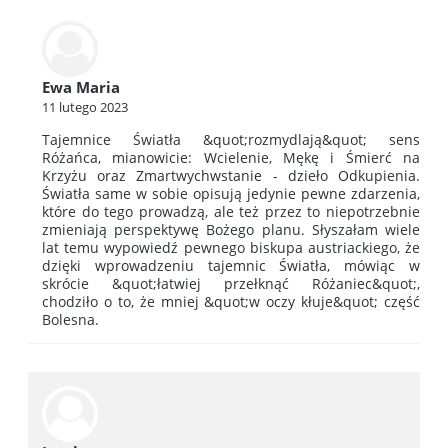
Ewa Maria
11 lutego 2023
Tajemnice Światła &quot;rozmydlają&quot; sens
Różańca, mianowicie: Wcielenie, Mękę i Śmierć na
Krzyżu oraz Zmartwychwstanie - dzieło Odkupienia.
Światła same w sobie opisują jedynie pewne zdarzenia,
które do tego prowadzą, ale też przez to niepotrzebnie
zmieniają perspektywę Bożego planu. Słyszałam wiele
lat temu wypowiedź pewnego biskupa austriackiego, że
dzięki wprowadzeniu tajemnic Światła, mówiąc w
skrócie &quot;łatwiej przełknąć Różaniec&quot;,
chodziło o to, że mniej &quot;w oczy kłuje&quot; część
Bolesna.