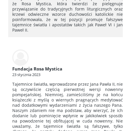
że Rosa Mystica, która twierdzi że pielęgnuje
przywiązanie do tradycyjnych form liturgicznych oraz
krzewi odwieczne wzorce duchowości katolickie nie
poinformowała, że w tej pozycji promuje fałszywe
tajemnice światła i apostatów takich jak Paweł VI i Jan
Paweł II.
Fundacja Rosa Mystica
23 stycznia 2023
Tajemnice światła, wprowadzone przez Jana Pawła II, nie
są oczywiście częścią pierwotnej wersji nowenny
pompejańskiej. Niemniej, zamieściliśmy je na końcu
książeczki z myślą o wiernych pragnących medytować
nad dodatkowymi wydarzeniami z życia naszego Pana.
Naszym zdaniem nie ma podstaw, aby wierzyć, że ich
dodanie lub pominięcie wpłynie w jakikolwiek sposób
na powodzenie tej obfitującej w cuda nowenny. Nie
uważamy, że tajemnice światła są fałszywe, tylko