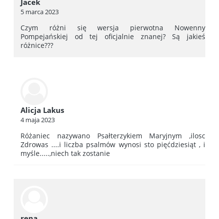
Jacek
5 marca 2023
Czym różni się wersja pierwotna Nowenny
Pompejańskiej od tej oficjalnie znanej? Są jakieś
różnice???
Alicja Lakus
4 maja 2023
Różaniec nazywano Psałterzykiem Maryjnym ,ilosc
Zdrowas ....i liczba psalmów wynosi sto pięćdziesiąt , i
myśle.....,niech tak zostanie
rena