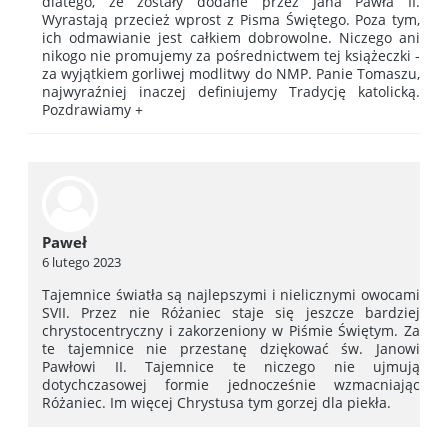
dlatego, że zostały dodane przez Jana Pawła II.
Wyrastają przecież wprost z Pisma Świętego. Poza tym,
ich odmawianie jest całkiem dobrowolne. Niczego ani
nikogo nie promujemy za pośrednictwem tej książeczki -
za wyjątkiem gorliwej modlitwy do NMP. Panie Tomaszu,
najwyraźniej inaczej definiujemy Tradycję katolicką.
Pozdrawiamy +
Paweł
6 lutego 2023
Tajemnice światła są najlepszymi i nielicznymi owocami
SVII. Przez nie Różaniec staje się jeszcze bardziej
chrystocentryczny i zakorzeniony w Piśmie Świętym. Za
te tajemnice nie przestanę dziękować św. Janowi
Pawłowi II. Tajemnice te niczego nie ujmują
dotychczasowej formie jednocześnie wzmacniając
Różaniec. Im więcej Chrystusa tym gorzej dla piekła.