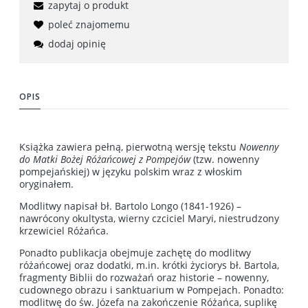
zapytaj o produkt
poleć znajomemu
dodaj opinię
OPIS
Książka zawiera pełną, pierwotną wersję tekstu
Nowenny
do Matki Bożej Różańcowej z Pompejów
(tzw. nowenny
pompejańskiej) w języku polskim wraz z włoskim
oryginałem.
Modlitwy napisał bł. Bartolo Longo (1841-1926) –
nawrócony okultysta, wierny czciciel Maryi, niestrudzony
krzewiciel Różańca.
Ponadto publikacja obejmuje zachętę do modlitwy
różańcowej oraz dodatki, m.in. krótki życiorys bł. Bartola,
fragmenty Biblii do rozważań oraz historie – nowenny,
cudownego obrazu i sanktuarium w Pompejach. Ponadto:
modlitwę do św. Józefa na zakończenie Różańca, suplikę