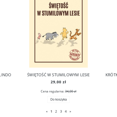
OLINDO
ŚWIĘTOŚĆ W STUMILOWYM LESIE
29,00 zł
Cena regularna:
34,00 zł
Do koszyka
«
1
2
3
4
»