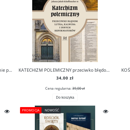
VERUS ISRAEL. Rzecz o Żydach, którzy nie przyjęli Mesjasza
KATECHIZM POLEMICZNY przeciwko błędom Lutra, Kalwina i innych reformatorów
KOŚ
34,00 zł
Cena regularna:
39,00 zł
Do koszyka
PROMOCJA
NOWOŚĆ