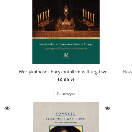
Wertykalność i horyzontalizm w liturgii według myśli Dietricha von Hildebranda
Now
16,00 zł
Do koszyka