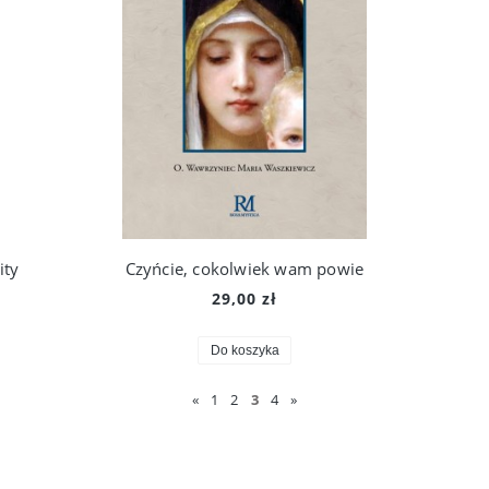
ity
Czyńcie, cokolwiek wam powie
29,00 zł
Do koszyka
«
1
2
3
4
»