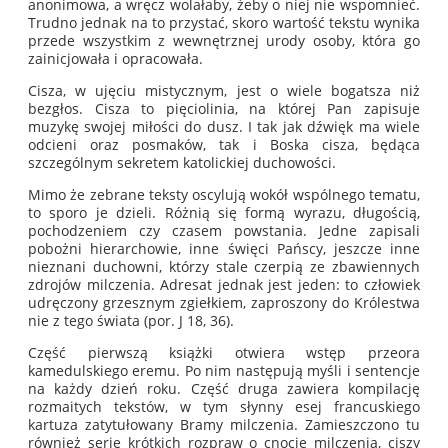
anonimowa, a wręcz wolałaby, żeby o niej nie wspomnieć.
Trudno jednak na to przystać, skoro wartość tekstu wynika
przede wszystkim z wewnętrznej urody osoby, która go
zainicjowała i opracowała.
Cisza, w ujęciu mistycznym, jest o wiele bogatsza niż
bezgłos. Cisza to pięciolinia, na której Pan zapisuje
muzykę swojej miłości do dusz. I tak jak dźwięk ma wiele
odcieni oraz posmaków, tak i Boska cisza, będąca
szczególnym sekretem katolickiej duchowości.
Mimo że zebrane teksty oscylują wokół wspólnego tematu,
to sporo je dzieli. Różnią się formą wyrazu, długością,
pochodzeniem czy czasem powstania. Jedne zapisali
pobożni hierarchowie, inne święci Pańscy, jeszcze inne
nieznani duchowni, którzy stale czerpią ze zbawiennych
zdrojów milczenia. Adresat jednak jest jeden: to człowiek
udręczony grzesznym zgiełkiem, zaproszony do Królestwa
nie z tego świata (por. J 18, 36).
Część pierwszą książki otwiera wstęp przeora
kamedulskiego eremu. Po nim następują myśli i sentencje
na każdy dzień roku. Część druga zawiera kompilację
rozmaitych tekstów, w tym słynny esej francuskiego
kartuza zatytułowany Bramy milczenia. Zamieszczono tu
również serię krótkich rozpraw o cnocie milczenia, ciszy