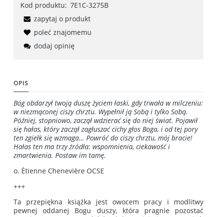
Kod produktu:
7E1C-3275B
zapytaj o produkt
poleć znajomemu
dodaj opinię
OPIS
Bóg obdarzył twoją duszę życiem łaski, gdy trwała w milczeniu:
w niezmąconej ciszy chrztu. Wypełnił ją Sobą i tylko Sobą.
Później, stopniowo, zaczął wdzierać się do niej świat. Pojawił
się hałas, który zaczął zagłuszać cichy głos Boga, i od tej pory
ten zgiełk się wzmaga… Powróć do ciszy chrztu, mój bracie!
Hałas ten ma trzy źródła: wspomnienia, ciekawość i
zmartwienia. Postaw im tamę.
o. Étienne Chenevière OCSE
+++
Ta przepiękna książka jest owocem pracy i modlitwy
pewnej oddanej Bogu duszy, która pragnie pozostać