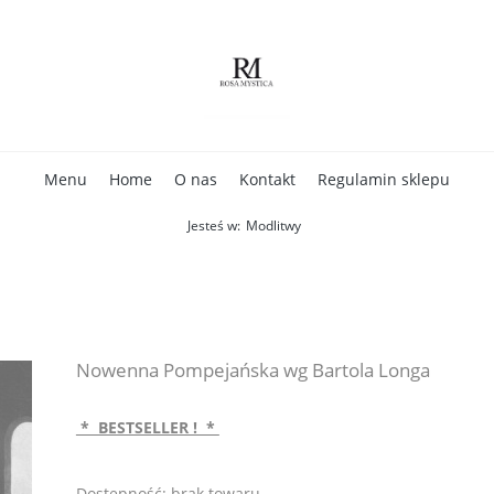
Menu
Home
O nas
Kontakt
Regulamin sklepu
Jesteś w:
Modlitwy
Nowenna Pompejańska wg Bartola Longa
* BESTSELLER ! *
Dostępność:
brak towaru